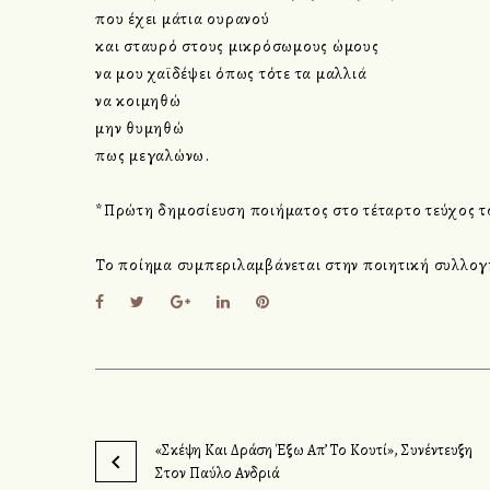
που έχει μάτια ουρανού
και σταυρό στους μικρόσωμους ώμους
να μου χαϊδέψει όπως τότε τα μαλλιά
να κοιμηθώ
μην θυμηθώ
πως μεγαλώνω.
*Πρώτη δημοσίευση ποιήματος στο τέταρτο τεύχος τ
Το ποίημα συμπεριλαμβάνεται στην ποιητική συλλο
F
T
G
L
P
a
w
o
i
i
c
i
o
n
n
e
t
g
k
t
b
t
l
e
e
o
e
e
d
r
o
r
+
I
e
k
n
s
t
«Σκέψη Και Δράση Έξω Απ’ Το Κουτί», Συνέντευξη
Π
Στον Παύλο Ανδριά