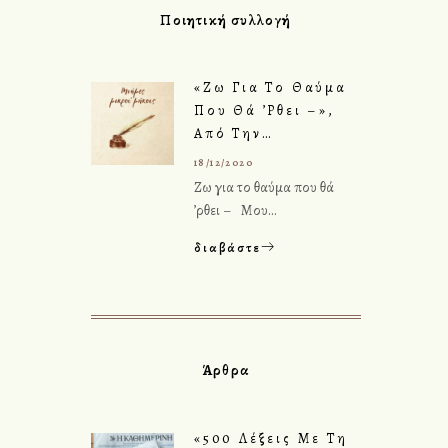
Ποιητική συλλογή
«Ζω Για Το Θαύμα
Που Θά ’ρθει –»,
Από Την…
18/12/2020
Ζω για το θαύμα που θά
’ρθει – Μου…
διαβάστε
Άρθρα
«500 Λέξεις Με Τη