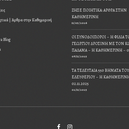
εις
ΖΉΣΕ ΠΟΙΗΤΙΚΆ: ΆΡΘΡΑ ΣΤΗΝ
ΚΑΘΗΜΕΡΙΝΉ
ητικά | Άρθρα στην Καθημερινή
11/05/2026
ΟΙ ΣΥΝΟΔΟΙΠΌΡΟΙ – Η ΦΙΛΊΑ Τ
ca Blog
ΓΕΩΡΓΊΟΥ ΔΡΟΣΊΝΗ ΜΕ ΤΟΝ 
α
ΠΑΛΑΜΆ – Η ΚΑΘΗΜΕΡΙΝΉ – 08.
09/11/2025
ΤΑ ΤΕΛΕΥΤΑΊΑ 550 ΒΉΜΑΤΑ ΤΟ
ΕΛΕΥΘΕΡΊΟΥ – Η ΚΑΘΗΜΕΡΙΝ
02.11.2025
02/11/2025