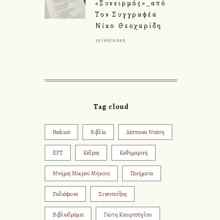
«Συνειρμός»_από
Τον Συγγραφέα
Νίκο Θεοχαρίδη
25/05/2025
Tag cloud
Podcast
Βιβλία
Δέσποινα Ντάση
ΕΡΤ
Κέδρος
Καθημερινή
Μνήμες Μικρού Μήκους
Ποιήματα
Ραδιόφωνο
Συνεντεύξεις
Βιβλιοδρόμιο
Γιώτη Κιουρτσόγλου