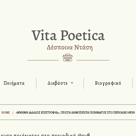
Ποιήματα
Διαβάστε
Βιογραφικό
HOME
/
«ΜΝΉΜΗ (ΑΛΛΙΏΣ ΕΠΙΣΤΡΟΦΉ)», ΠΡΏΤΗ ΔΗΜΟΣΊΕΥΣΗ ΠΟΙΉΜΑΤΟΣ ΣΤΟ ΠΕΡΙΟΔΙΚΌ ΘΕΥΘ
ευση ποιήματος στο περιοδικό Θευθ