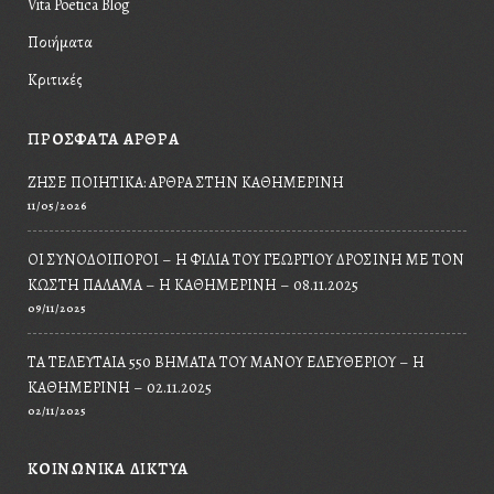
Vita Poetica Blog
Ποιήματα
Κριτικές
ΠΡΟΣΦΑΤΑ ΑΡΘΡΑ
ΖΉΣΕ ΠΟΙΗΤΙΚΆ: ΆΡΘΡΑ ΣΤΗΝ ΚΑΘΗΜΕΡΙΝΉ
11/05/2026
ΟΙ ΣΥΝΟΔΟΙΠΌΡΟΙ – Η ΦΙΛΊΑ ΤΟΥ ΓΕΩΡΓΊΟΥ ΔΡΟΣΊΝΗ ΜΕ ΤΟΝ
ΚΩΣΤΉ ΠΑΛΑΜΆ – Η ΚΑΘΗΜΕΡΙΝΉ – 08.11.2025
09/11/2025
ΤΑ ΤΕΛΕΥΤΑΊΑ 550 ΒΉΜΑΤΑ ΤΟΥ ΜΆΝΟΥ ΕΛΕΥΘΕΡΊΟΥ – Η
ΚΑΘΗΜΕΡΙΝΉ – 02.11.2025
02/11/2025
ΚΟΙΝΩΝΙΚΆ ΔΊΚΤΥΑ