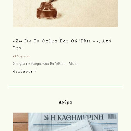
«Ζω Για Το Θαύμα Που Θά ’ρθει –», Από
Την…
18/12/2020
Ζω για το θαύμα που θά ’ρθει – Μου…
διαβάστε
Άρθρα