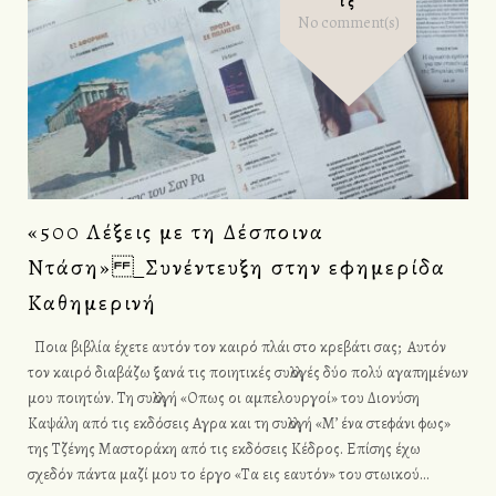
ι
Ις
No comment(s)
κ
έ
τ
α
«500 Λέξεις με τη Δέσποινα
Ντάση» _Συνέντευξη στην εφημερίδα
:
Καθημερινή
Κ
Ποια βιβλία έχετε αυτόν τον καιρό πλάι στο κρεβάτι σας; Αυτόν
τον καιρό διαβάζω ξανά τις ποιητικές συλλογές δύο πολύ αγαπημένων
α
μου ποιητών. Τη συλλογή «Οπως οι αμπελουργοί» του Διονύση
Καψάλη από τις εκδόσεις Αγρα και τη συλλογή «Μ’ ένα στεφάνι φως»
θ
της Τζένης Μαστοράκη από τις εκδόσεις Κέδρος. Επίσης έχω
σχεδόν πάντα μαζί μου το έργο «Τα εις εαυτόν» του στωικού…