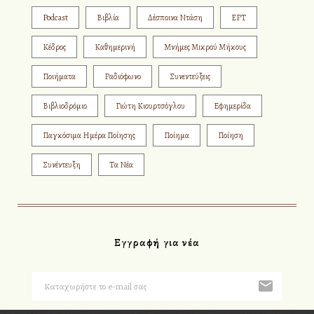
Podcast
Βιβλία
Δέσποινα Ντάση
ΕΡΤ
Κέδρος
Καθημερινή
Μνήμες Μικρού Μήκους
Ποιήματα
Ραδιόφωνο
Συνεντεύξεις
Βιβλιοδρόμιο
Γιώτη Κιουρτσόγλου
Εφημερίδα
Παγκόσιμα Ημέρα Ποίησης
Ποίημα
Ποίηση
Συνέντευξη
Τα Νέα
Εγγραφή για νέα