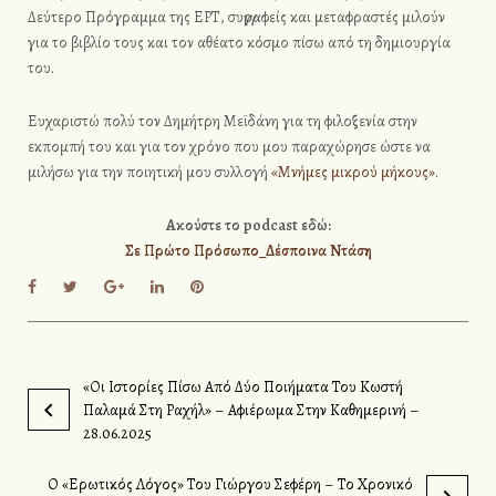
Δεύτερο Πρόγραμμα της ΕΡΤ, συγγραφείς και μεταφραστές μιλούν
για το βιβλίο τους και τον αθέατο κόσμο πίσω από τη δημιουργία
του.
Ευχαριστώ πολύ τον Δημήτρη Μεϊδάνη για τη φιλοξενία στην
εκπομπή του και για τον χρόνο που μου παραχώρησε ώστε να
μιλήσω για την ποιητική μου συλλογή
«Μνήμες μικρού μήκους»
.
Ακούστε το podcast εδώ:
Σε Πρώτο Πρόσωπο_Δέσποινα Ντάση
F
T
G
L
P
a
w
o
i
i
c
i
o
n
n
e
t
g
k
t
b
t
l
e
e
o
e
e
d
r
«Οι Ιστορίες Πίσω Από Δύο Ποιήματα Του Κωστή
Π
o
r
+
I
e
Παλαμά Στη Ραχήλ» – Αφιέρωμα Στην Καθημερινή –
k
n
s
λ
t
28.06.2025
ο
Ο «Ερωτικός Λόγος» Του Γιώργου Σεφέρη – Το Χρονικό