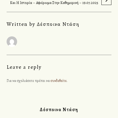
ή
Και Η Ιστορία – Αφιέρωμα Στην Καθημερινή – 19.07.2025
γ
η
Written by
Δέσποινα Ντάση
σ
η
ά
ρ
θ
Leave a reply
ρ
ω
Για να σχολιάσετε πρέπει να
συνδεθείτε
.
ν
Δέσποινα Ντάση