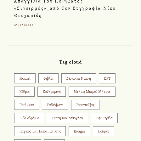
Απαγγελία Του Ποιήματος
«Συνειρμός»_από Τον Συγγραφέα Νίκο
Θεοχαρίδη
25/05/2025
Tag cloud
Podcast
Βιβλία
Δέσποινα Ντάση
ΕΡΤ
Κέδρος
Καθημερινή
Μνήμες Μικρού Μήκους
Ποιήματα
Ραδιόφωνο
Συνεντεύξεις
Βιβλιοδρόμιο
Γιώτη Κιουρτσόγλου
Εφημερίδα
Παγκόσιμα Ημέρα Ποίησης
Ποίημα
Ποίηση