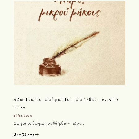
«Ζω Για Το Θαύμα Που Θά ’ρθει –», Από
Την…
18/12/2020
Ζω για το θαύμα που θά ’ρθει – Μου…
διαβάστε