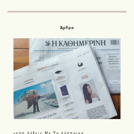
Άρθρα
«500 Λέξεις Με Τη Δέσποινα