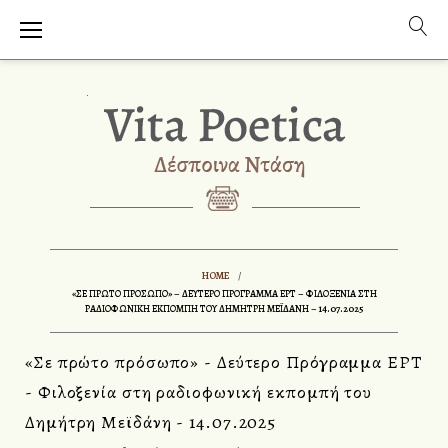
S
k
i
p
t
o
c
o
n
t
e
n
HOME
/
t
«ΣΕ ΠΡΏΤΟ ΠΡΌΣΩΠΟ» – ΔΕΎΤΕΡΟ ΠΡΌΓΡΑΜΜΑ ΕΡΤ – ΦΙΛΟΞΕΝΊΑ ΣΤΗ
ΡΑΔΙΟΦΩΝΙΚΉ ΕΚΠΟΜΠΉ ΤΟΥ ΔΗΜΉΤΡΗ ΜΕΪΔΆΝΗ – 14.07.2025
«Σε πρώτο πρόσωπο» - Δεύτερο Πρόγραμμα ΕΡΤ
- Φιλοξενία στη ραδιοφωνική εκπομπή του
Δημήτρη Μεϊδάνη - 14.07.2025