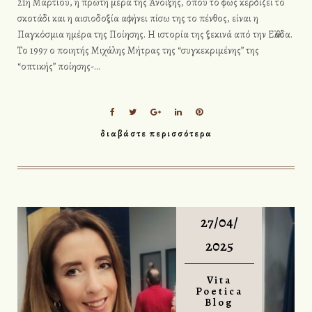
21η Μαρτίου, η πρώτη μέρα της Άνοιξης, όπου το φως κερδίζει το
σκοτάδι και η αισιοδοξία αφήνει πίσω της το πένθος, είναι η
Παγκόσμια ημέρα της Ποίησης. Η ιστορία της ξεκινά από την Ελλάδα.
Το 1997 ο ποιητής Μιχάλης Μήτρας της “συγκεκριμένης” της
“οπτικής” ποίησης-…
F
T
G
L
P
a
w
o
i
i
διαβάστε περισσότερα
c
i
o
n
n
e
t
g
k
t
b
t
l
e
e
o
e
e
d
r
o
r
+
I
e
k
n
s
t
27/04/
2025
Vita
Poetica
Blog