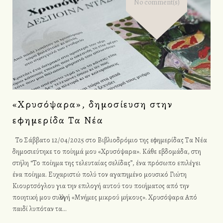
έ
No comment(s)
ρ
α
:
2
«Χρυσόψαρα», δημοσίευση στην
εφημερίδα Τα Νέα
7
Το Σάββατο 12/04/2025 στο Βιβλιοδρόμιο της εφημερίδας Τα Νέα
Α
δημοσιεύτηκε το ποίημά μου «Χρυσόψαρα». Κάθε εβδομάδα, στη
στήλη “Το ποίημα της τελευταίας σελίδας”, ένα πρόσωπο επιλέγει
π
ένα ποίημα. Ευχαριστώ πολύ τον αγαπημένο μουσικό Γιώτη
Κιουρτσόγλου για την επιλογή αυτού του ποιήματoς από την
ρ
ποιητική μου συλλογή «Μνήμες μικρού μήκους». Χρυσόψαρα Από
παιδί λυπόταν τα…