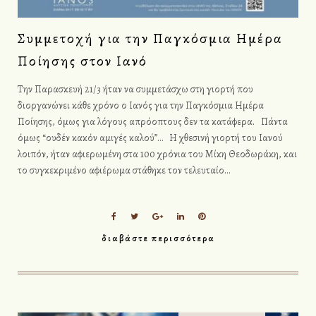
Συμμετοχή για την Παγκόσμια Ημέρα
Ποίησης στον Ιανό
Την Παρασκευή 21/3 ήταν να συμμετάσχω στη γιορτή που
διοργανώνει κάθε χρόνο ο Ιανός για την Παγκόσμια Ημέρα
Ποίησης, όμως για λόγους απρόοπτους δεν τα κατάφερα. Πάντα
όμως “ουδέν κακόν αμιγές καλού”… Η χθεσινή γιορτή του Ιανού
λοιπόν, ήταν αφιερωμένη στα 100 χρόνια του Μίκη Θεοδωράκη, και
το συγκεκριμένο αφιέρωμα στάθηκε τον τελευταίο…
F
T
G
L
P
a
w
o
i
i
διαβάστε περισσότερα
c
i
o
n
n
e
t
g
k
t
b
t
l
e
e
o
e
e
d
r
o
r
+
I
e
k
n
s
t