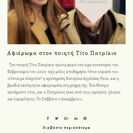
No comment(s)
Αφιέρωμα στον ποιητή Τίτο Πατρίκιο
Τον ποιητή Τίτο Πατρίκιο πρώτη φορά τον είχα συναντήσει τον
Φεβρουάριο του 2020· είχε μόλις αποδημήσει ”στον ουρανό του
τίποτα με ελάχιστα” η αγαπημένη Κατερίνα Αγγελάκη Ρουκ, και η
βραδιά εκείνη ήταν αφιερωμένη στη μνήμη της. Ένα θέατρο
κατάμεστο τότε, και ο Πατρίκιος ένας από τους ομιλητές· γλυκός
και λιγομίλητος. Το Σάββατο 7 Δεκεμβρίου…
F
T
G
L
P
a
w
o
i
i
διαβάστε περισσότερα
c
i
o
n
n