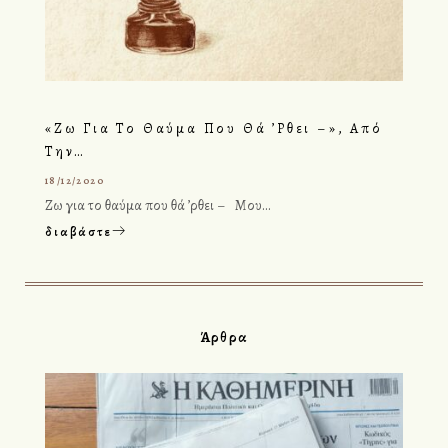
«Ζω Για Το Θαύμα Που Θά ’ρθει –», Από
Την…
18/12/2020
Ζω για το θαύμα που θά ’ρθει – Μου…
διαβάστε
Άρθρα