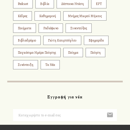
Podcast
Βιβλία
Δέσποινα Ντάση
ΕΡΤ
Κέδρος
Καθημερινή
Μνήμες Μικρού Μήκους
Ποιήματα
Ραδιόφωνο
Συνεντεύξεις
Βιβλιοδρόμιο
Γιώτη Κιουρτσόγλου
Εφημερίδα
Παγκόσιμα Ημέρα Ποίησης
Ποίημα
Ποίηση
Συνέντευξη
Τα Νέα
Εγγραφή για νέα