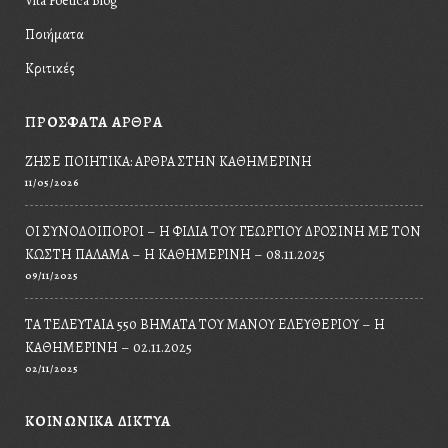
Vita Poetica Blog
Ποιήματα
Κριτικές
ΠΡΟΣΦΑΤΑ ΑΡΘΡΑ
ΖΉΣΕ ΠΟΙΗΤΙΚΆ: ΆΡΘΡΑ ΣΤΗΝ ΚΑΘΗΜΕΡΙΝΉ
11/05/2026
ΟΙ ΣΥΝΟΔΟΙΠΌΡΟΙ – Η ΦΙΛΊΑ ΤΟΥ ΓΕΩΡΓΊΟΥ ΔΡΟΣΊΝΗ ΜΕ ΤΟΝ
ΚΩΣΤΉ ΠΑΛΑΜΆ – Η ΚΑΘΗΜΕΡΙΝΉ – 08.11.2025
09/11/2025
ΤΑ ΤΕΛΕΥΤΑΊΑ 550 ΒΉΜΑΤΑ ΤΟΥ ΜΆΝΟΥ ΕΛΕΥΘΕΡΊΟΥ – Η
ΚΑΘΗΜΕΡΙΝΉ – 02.11.2025
02/11/2025
ΚΟΙΝΩΝΙΚΆ ΔΊΚΤΥΑ