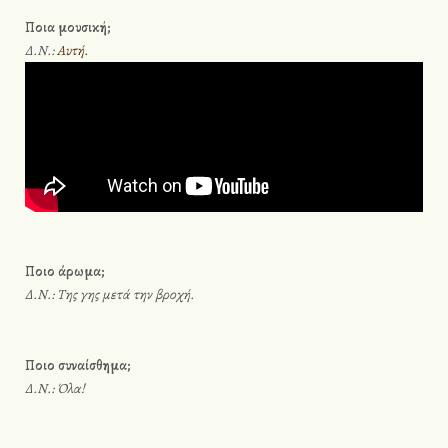
Ποια μουσική;
Δ.Ν.:
Αυτή.
Ποιο άρωμα;
Δ.Ν.: Της γης μετά την βροχή.
Ποιο συναίσθημα;
Δ.Ν.: Όλα!