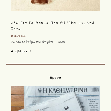
«Ζω Για Το Θαύμα Που Θά ’ρθει –», Από
Την…
18/12/2020
Ζω για το θαύμα που θά ’ρθει – Μου…
διαβάστε
Άρθρα