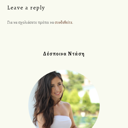
θ
Leave a reply
ρ
Για να σχολιάσετε πρέπει να
συνδεθείτε
.
ω
ν
Δέσποινα Ντάση