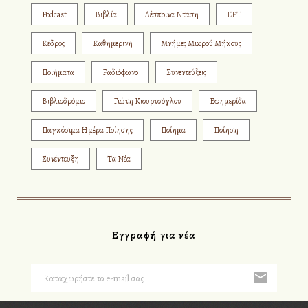
Podcast
Βιβλία
Δέσποινα Ντάση
ΕΡΤ
Κέδρος
Καθημερινή
Μνήμες Μικρού Μήκους
Ποιήματα
Ραδιόφωνο
Συνεντεύξεις
Βιβλιοδρόμιο
Γιώτη Κιουρτσόγλου
Εφημερίδα
Παγκόσιμα Ημέρα Ποίησης
Ποίημα
Ποίηση
Συνέντευξη
Τα Νέα
Εγγραφή για νέα