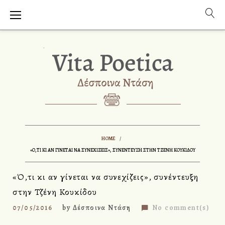
S
k
i
p
t
o
c
o
n
t
e
n
HOME
/
t
«Ό,ΤΙ ΚΙ ΑΝ ΓΊΝΕΤΑΙ ΝΑ ΣΥΝΕΧΊΖΕΙΣ», ΣΥΝΈΝΤΕΥΞΗ ΣΤΗΝ ΤΖΈΝΗ ΚΟΥΚΊΔΟΥ
«Ό,τι κι αν γίνεται να συνεχίζεις», συνέντευξη
στην Τζένη Κουκίδου
07/05/2016
by
Δέσποινα Ντάση
No comment(s)