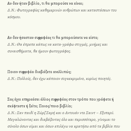
Αν δεν ήταν βιβλίο, τι θα μπορούσε να είναι;
Δ.Ν.: Φωτογραφίες καθημερινών ανθρώπων και καταστάσεων του
κόσμου.
Αν δεν ήσασταν συγγραφέας τι θα μπορούσατε να είστε;
Δ.Ν.: Θα έπρεπε κάπως να κατα-γράφω στιγμές, μνήμες και
συναισθήματα, θα ήμουν φωτογράφος.
Ποιον συγγραφέα διαβάζετε ανελλιπώς;
Δ.Ν.: Πολλούς, δεν έχω κάποιον συγκεκριμένο, κυρίως ποιητές.
Σας έχει επηρεάσει άλλος συγγραφέας στον τρόπο που γράφετε ή
σκέφτεστε ή ζείτε; Ποιος/ποιο βιβλίο;
Δ.Ν.: Σαν παιδί η Ζώρζ Σαρή και ο Αντουάν ντε Σαιντ – Εξυπερύ.
Μεγαλώνοντας και διαβάζοντας όλο και περισσότερο, γίνομαι το
σύνολο όσων είμαι και όσων επιλέγω να κρατήσω από τα βιβλία που