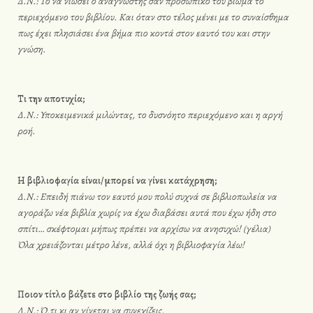
Δ.Ν.: Το να νιώσει ο αναγνώστης σαν προσωπικό του βίωμα το
περιεχόμενο του βιβλίου. Και όταν στο τέλος μένει με το συναίσθημα
πως έχει πλησιάσει ένα βήμα πιο κοντά στον εαυτό του και στην
γνώση.
Τι την αποτυχία;
Δ.Ν.: Υποκειμενικά μιλώντας, το δυσνόητο περιεχόμενο και η αργή
ροή.
Η βιβλιοφαγία είναι/μπορεί να γίνει κατάχρηση;
Δ.Ν.: Επειδή πιάνω τον εαυτό μου πολύ συχνά σε βιβλιοπωλεία να
αγοράζω νέα βιβλία χωρίς να έχω διαβάσει αυτά που έχω ήδη στο
σπίτι… σκέφτομαι μήπως πρέπει να αρχίσω να ανησυχώ! (γέλια)
Όλα χρειάζονται μέτρο λένε, αλλά όχι η βιβλιοφαγία λέω!
Ποιον τίτλο βάζετε στο βιβλίο της ζωής σας;
Δ.Ν.: Ό,τι κι αν γίνεται να συνεχίζεις.