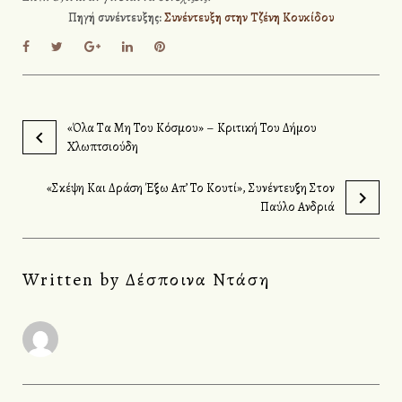
Πηγή συνέντευξης:
Συνέντευξη στην Τζένη Κουκίδου
F
T
G
L
P
a
w
o
i
i
c
i
o
n
n
e
t
g
k
t
b
t
l
e
e
o
e
e
d
r
«Όλα Τα Μη Του Κόσμου» – Κριτική Του Δήμου
Π
o
r
+
I
e
Χλωπτσιούδη
k
n
s
λ
t
ο
«Σκέψη Και Δράση Έξω Απ’ Το Κουτί», Συνέντευξη Στον
Παύλο Ανδριά
ή
γ
η
Written by
Δέσποινα Ντάση
σ
η
ά
ρ