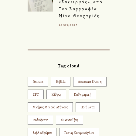
«Συνειρμός»_από
Τον Συγγραφέα
Νίκο Θεοχαρίδη
25/05/2025
Tag cloud
Podcast
Βιβλία
Δέσποινα Ντάση
ΕΡΤ
Κέδρος
Καθημερινή
Μνήμες Μικρού Μήκους
Ποιήματα
Ραδιόφωνο
Συνεντεύξεις
Βιβλιοδρόμιο
Γιώτη Κιουρτσόγλου