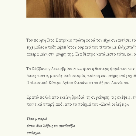
Τον ποιητή Τίτο Πατρίκιο πρώτη φορά τον είχα συναντήσει τ
είχε μόλις αποδημήσει ”στον ουρανό του τίποτα με ελάχιστα” 
αφιερωμένη στη μνήμη της. Ένα θέατρο κατάμεστο τότε, και ο
Το Σάββατο 7 Δεκεμβρίου 2024 ήταν η δεύτερη φορά που τον 
όπως πάντα, μεστός από ιστορία, ποίηση και μνήμη ενός σχεδ
Πολιτιστικό Κέντρο Αγίου Στεφάνου του Δήμου Διονύσου.
Κρατώ πολλά από εκείνη βραδιά, τη συγκίνηση, τις σκέψεις, τ
ποιητικά υπαρξιακό, από το ποίημά του
«
Ξανά οι λέξεις
»
:
Όσο μπορώ
έστω δυο λέξεις να συνδυάζω
υπάρχω.