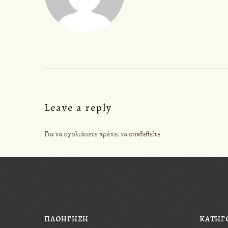
θ
ρ
ω
ν
Leave a reply
Για να σχολιάσετε πρέπει να
συνδεθείτε
.
Please, enter #hashtag.
ΠΛΟΗΓΗΣΗ
KΑΤΗΓ