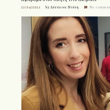
27/04/2025
by
Δέσποινα Ντάση
No commen