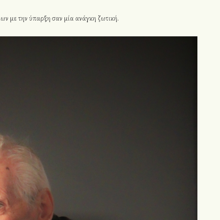
εων με την ύπαρξη σαν μία ανάγκη ζωτική.