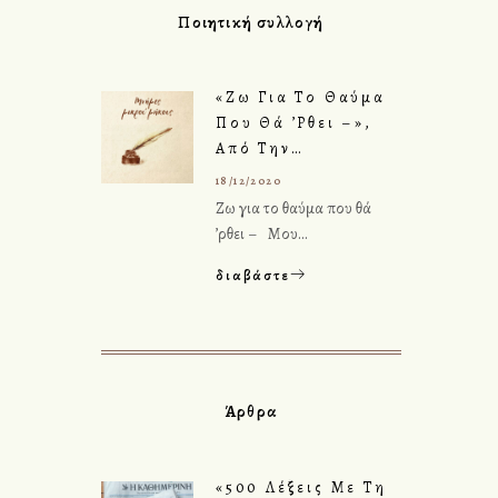
Ποιητική συλλογή
«Ζω Για Το Θαύμα
Που Θά ’ρθει –»,
Από Την…
18/12/2020
Ζω για το θαύμα που θά
’ρθει – Μου…
διαβάστε
Άρθρα
«500 Λέξεις Με Τη