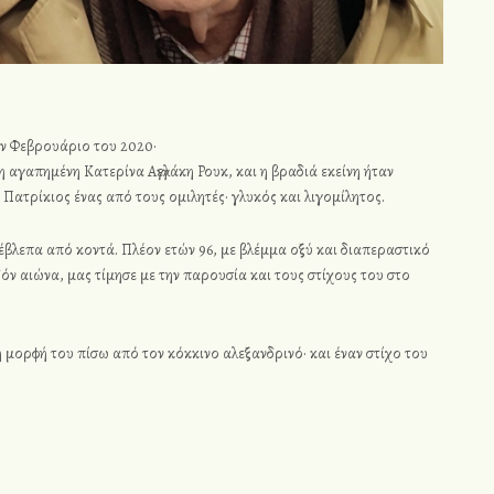
ον Φεβρουάριο του 2020·
η αγαπημένη Κατερίνα Αγγελάκη Ρουκ, και η βραδιά εκείνη ήταν
 Πατρίκιος ένας από τους ομιλητές· γλυκός και λιγομίλητος.
έβλεπα από κοντά. Πλέον ετών 96, με βλέμμα οξύ και διαπεραστικό
όν αιώνα, μας τίμησε με την παρουσία και τους στίχους του στο
η μορφή του πίσω από τον κόκκινο αλεξανδρινό· και έναν στίχο του