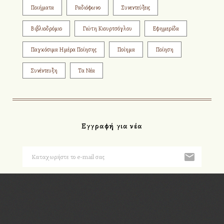
Ποιήματα
Ραδιόφωνο
Συνεντεύξεις
Βιβλιοδρόμιο
Γιώτη Κιουρτσόγλου
Εφημερίδα
Παγκόσιμα Ημέρα Ποίησης
Ποίημα
Ποίηση
Συνέντευξη
Τα Νέα
Εγγραφή για νέα
Please, enter #hashtag.