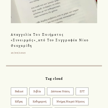
Απαγγελία Του Ποιήματος
«Συνειρμός»_από Τον Συγγραφέα Νίκο
Θεοχαρίδη
25/05/2025
Tag cloud
Podcast
Βιβλία
Δέσποινα Ντάση
ΕΡΤ
Κέδρος
Καθημερινή
Μνήμες Μικρού Μήκους