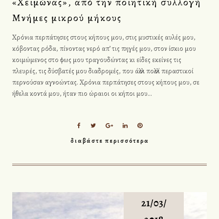
«Χειμώνας», από την ποιητική συλλογή
Μνήμες μικρού μήκους
Χρόνια περπάτησες στους κήπους μου, στις μυστικές αυλές μου,
κόβοντας ρόδα, πίνοντας νερό απ’ τις πηγές μου, στον ίσκιο μου
κοιμώμενος στο φως μου τραγουδώντας κι είδες εκείνες τις
πλευρές, τις δύσβατές μου διαδρομές, που άλλοι πολλοί περαστικοί
περνούσαν αγνοώντας. Χρόνια περπάτησες στους κήπους μου, σε
ήθελα κοντά μου, ήταν πιο ώραιοι οι κήποι μου…
F
T
G
L
P
a
w
o
i
i
διαβάστε περισσότερα
c
i
o
n
n
e
t
g
k
t
b
t
l
e
e
o
e
e
d
r
o
r
+
I
e
k
n
s
t
21/03/