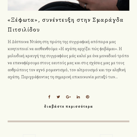
«Ξέφωτα», συνέντευξη στην Σμαράγδα
Πιτσιλίδου
Η Δέσποινα Ντάση στη πρώτη της συγγραφική απόπειρα μας
κινητοποιεί να αισθανθούμε: «Η αγάπη αρχίζει πώς φοβάμαι». Η
μελωδική κραυγή της συγγραφέως μάς καλεί με ένα μοναδικό τρόπο
να επαναφέρουμε στους εαυτούς μας και στις σχέσεις μας με τους
ανθρώπους τον αγνό ρομαντισμό, τον αλτρουισμό και την αληθινή
αγάπη. Περιγράφοντας τη σημερινή επικοινωνία μεταξύ των…
F
T
G
L
P
a
w
o
i
i
διαβάστε περισσότερα
c
i
o
n
n
e
t
g
k
t
b
t
l
e
e
o
e
e
d
r
o
r
+
I
e
k
n
s
t