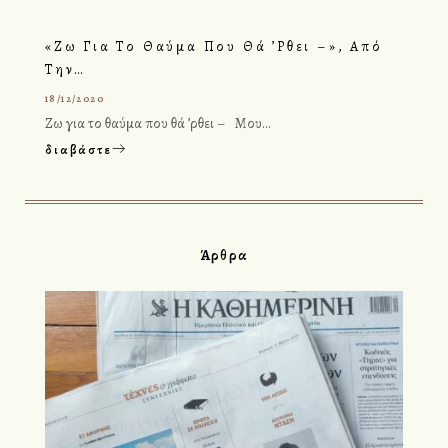
«Ζω Για Το Θαύμα Που Θά ’ρθει –», Από
Την…
18/12/2020
Ζω για το θαύμα που θά ’ρθει – Μου…
διαβάστε
Άρθρα